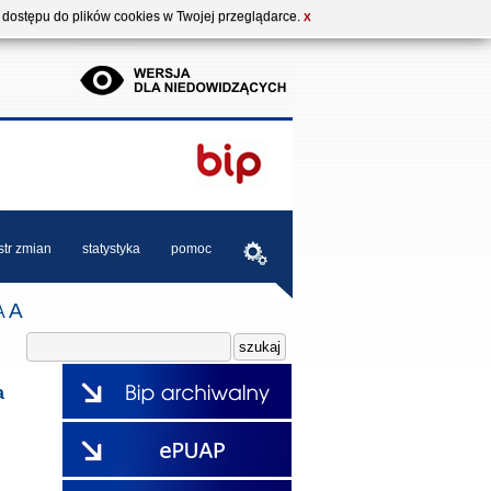
b dostępu do plików cookies w Twojej przeglądarce.
X
str zmian
statystyka
pomoc
A
A
a