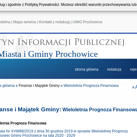
usług i zgodnie z Polityką Prywatności. Możesz określić warunki przechowywania lu
obilna
|
Mapa serwisu
|
Kontakt z redakcją
|
UMiG Prochowice
Miasta i Gminy Prochowice
strona główna
redakcja
reje
a główna
»
Finanse i Majątek Gminy
»
Wieloletnia Prognoza Finansowa
A
anse i Majątek Gminy:
Wieloletnia Prognoza Finansow
letnia Prognoza Finansowa
ła Nr XVIII/88/2019 z dnia 30 grudnia 2019 w sprawie Wieloletniej Prognozy
sowej Gminy Prochowice na lata 2020 - 2029