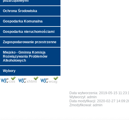
pozarządowymi
Ochrona Środowiska
Gospodarka Komunalna
Gospodarka nieruchomościami
Zagospodarowanie przestrzenne
Miejsko - Gminna Komisja
Rozwiązywania Problemów
Alkoholowych
Wybory
Data wytworzenia: 2019-05-15 11:23:
Wytworzył: admin
Data modyfikacji:
2020-02-27 14:09:
Zmodyfikował: admin