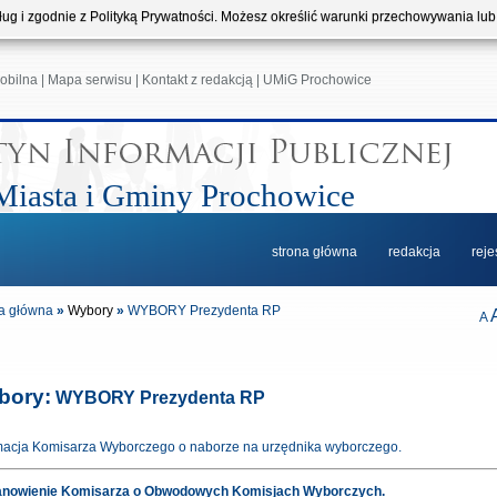
usług i zgodnie z Polityką Prywatności. Możesz określić warunki przechowywania lu
obilna
|
Mapa serwisu
|
Kontakt z redakcją
|
UMiG Prochowice
Miasta i Gminy Prochowice
strona główna
redakcja
reje
a główna
»
Wybory
»
WYBORY Prezydenta RP
A
bory:
WYBORY Prezydenta RP
macja Komisarza Wyborczego o naborze na urzędnika wyborczego.
anowienie Komisarza o Obwodowych Komisjach Wyborczych.