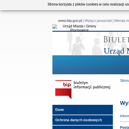
Strona korzysta z plików cookies w celu realizacji 
www.bip.gov.pl
|
Wyłącz javascript
|
Wersja m
Urząd 
Stron
Wy
Dane
Infor
Ochrona danych osobowych
Post