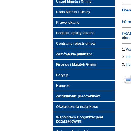
Urząd Miasta i Gminy
Obwie
Rada Miasta i Gminy
Infor
Prawo lokalne
Podatki i opłaty lokalne
OBWIE
obwo
Centralny rejestr umów
1.
Pos
Zamówienia publiczne
2.
Inf
Finanse i Majątek Gminy
3.
Ind
Petycje
Kontrole
Zatrudnianie pracowników
Oświadczenia majątkowe
Współpraca z organizacjami
pozarządowymi