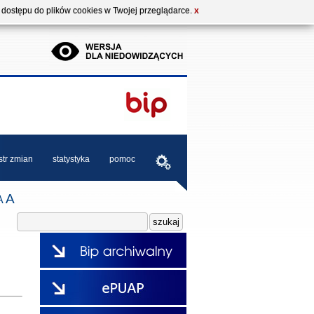
b dostępu do plików cookies w Twojej przeglądarce.
X
str zmian
statystyka
pomoc
A
A