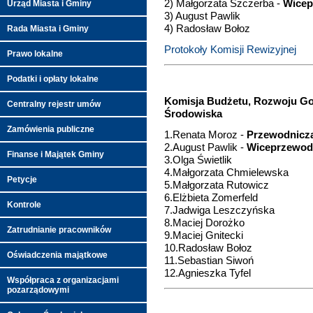
2) Małgorzata Szczerba -
Wicep
Urząd Miasta i Gminy
3) August Pawlik
4) Radosław Bołoz
Rada Miasta i Gminy
Protokoły Komisji Rewizyjnej
Prawo lokalne
Podatki i opłaty lokalne
Komisja Budżetu, Rozwoju Go
Centralny rejestr umów
Środowiska
Zamówienia publiczne
1.Renata Moroz -
Przewodnicz
2.August Pawlik -
Wiceprzewod
Finanse i Majątek Gminy
3.Olga Świetlik
4.Małgorzata Chmielewska
Petycje
5.Małgorzata Rutowicz
6.Elżbieta Zomerfeld
Kontrole
7.Jadwiga Leszczyńska
8.Maciej Dorożko
Zatrudnianie pracowników
9.Maciej Gnitecki
10.Radosław Bołoz
Oświadczenia majątkowe
11.Sebastian Siwoń
12.Agnieszka Tyfel
Współpraca z organizacjami
pozarządowymi