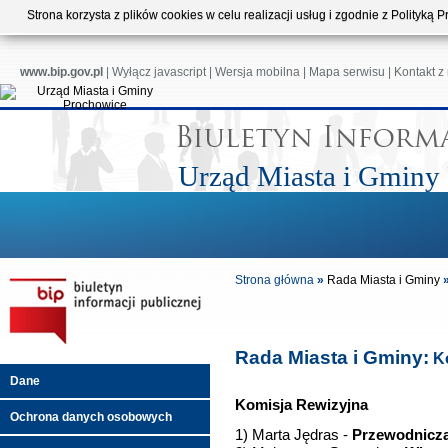
Strona korzysta z plików cookies w celu realizacji usług i zgodnie z Polityk
www.bip.gov.pl
|
Wyłącz javascript
|
Wersja mobilna
|
Mapa serwisu
|
Kontakt z
Urząd Miasta i Gminy
Strona główna
»
Rada Miasta i Gminy
Rada Miasta i Gminy:
Ko
Dane
Komisja Rewizyjna
Ochrona danych osobowych
1) Marta Jędras -
Przewodnicz