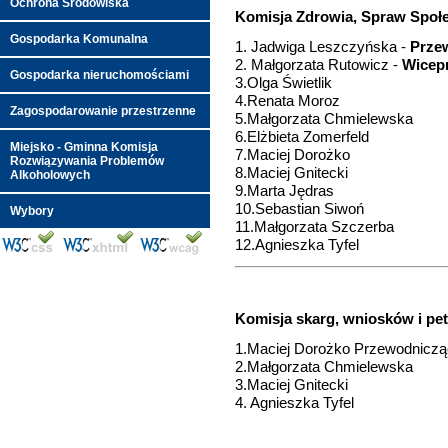
Ochrona Środowiska
Komisja Zdrowia, Spraw Społec
Gospodarka Komunalna
1. Jadwiga Leszczyńska -
Prze
2. Małgorzata Rutowicz -
Wicep
Gospodarka nieruchomościami
3.Olga Świetlik
4.Renata Moroz
Zagospodarowanie przestrzenne
5.Małgorzata Chmielewska
6.Elżbieta Zomerfeld
Miejsko - Gminna Komisja
7.Maciej Dorożko
Rozwiązywania Problemów
8.Maciej Gnitecki
Alkoholowych
9.Marta Jędras
10.Sebastian Siwoń
Wybory
11.Małgorzata Szczerba
12.Agnieszka Tyfel
Komisja skarg, wniosków i pet
1.Maciej Dorożko Przewodnicz
2.Małgorzata Chmielewska
3.Maciej Gnitecki
4. Agnieszka Tyfel