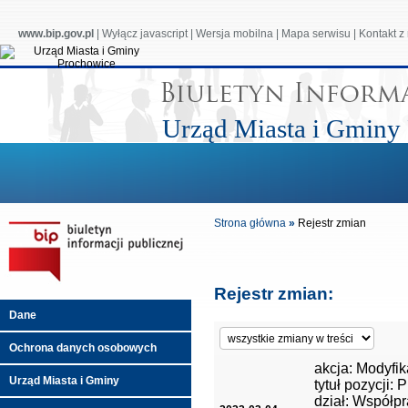
www.bip.gov.pl
|
Wyłącz javascript
|
Wersja mobilna
|
Mapa serwisu
|
Kontakt z
Urząd Miasta i Gminy
Strona główna
»
Rejestr zmian
Rejestr zmian:
Dane
Ochrona danych osobowych
akcja: Modyfik
Urząd Miasta i Gminy
tytuł pozycji:
dział: Współp