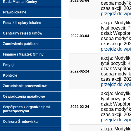
2022-03-04
Rada Miasta i Gminy
osoba modyfik
czas akcji: 20
Prawo lokalne
przejdź do wp
akcja: Modyfik
Podatki i opłaty lokalne
tytuł pozycji:
dział: Współp
Centralny rejestr umów
2022-03-04
osoba modyfik
czas akcji: 20
Zamówienia publiczne
przejdź do wp
Finanse i Majątek Gminy
akcja: Modyfik
tytuł pozycji: 
Petycje
dział: Współp
2022-02-24
osoba modyfik
Kontrole
czas akcji: 20
przejdź do wp
Zatrudnianie pracowników
akcja: Modyfik
Oświadczenia majątkowe
tytuł pozycji: 
dział: Współp
2022-02-24
Współpraca z organizacjami
osoba modyfik
pozarządowymi
czas akcji: 20
przejdź do wp
Ochrona Środowiska
akcja: Modyfik