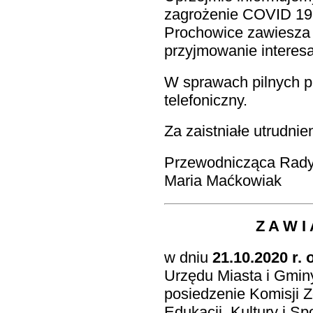
zagrożenie COVID 19
Prochowice zawiesza 
przyjmowanie interes
W sprawach pilnych p
telefoniczny.
Za zaistniałe utrudni
Przewodnicząca Rady
Maria Maćkowiak
Z A W I 
w dniu
21.10.2020 r. 
Urzędu Miasta i Gmin
posiedzenie Komisji 
Edukacji, Kultury i Sp