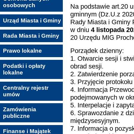
osobowych
Na podstawie art.20 
gminnym (Dz.U.z 2020 
Urząd Miasta i Gminy
Rady Miasta i Gminy 
w dniu
4 listopada 20
Rada Miasta i Gminy
20 Urzędu MIG Procho
Porządek dzienny:
Prawo lokalne
1. Otwarcie sesji i s
obrad sesji.
Podatki i opłaty
lokalne
2. Zatwierdzenie porz
3. Przyjęcie protokołu
Centralny rejestr
4. Informacja Przewod
umów
podejmowanych w okr
5. Interpelacje i zapy
Zamówienia
6. Sprawozdanie z dzi
publiczne
międzysesyjnym.
7. Informacja o pozy
Finanse i Majątek