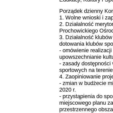
Porządek dzienny Kom
1. Wolne wnioski i zap
2. Działalność meryto
Prochowickiego Ośrodk
3. Działalność klubów
dotowania klubów spo
- omówienie realizacj
upowszechnianie kultur
- zasady dostępności
sportowych na tereni
4. Zaopiniowanie pro
- zmian w budżecie m
2020 r.
- przystąpienia do sp
miejscowego planu z
przestrzennego obsza