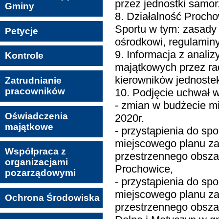
przez jednostki samo
Gminy
8. Działalność Procho
Sportu w tym: zasady
Petycje
ośrodkowi, regulaminy 
9. Informacja z anali
Kontrole
majątkowych przez ra
kierowników jednostek
Zatrudnianie
pracowników
10. Podjęcie uchwał 
- zmian w budżecie m
Oświadczenia
2020r.
majątkowe
- przystąpienia do sp
miejscowego planu z
Współpraca z
przestrzennego obsza
organizacjami
Prochowice,
pozarządowymi
- przystąpienia do sp
miejscowego planu z
Ochrona Środowiska
przestrzennego obsz