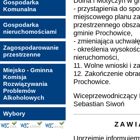
Dolna i Motyczyn w g
Gospodarka
- przystąpienia do sp
Komunalna
miejscowego planu z
przestrzennego obsz
Gospodarka
nieruchomościami
gminie Prochowice,
- zmieniająca uchwał
Zagospodarowanie
- określenia wysokośc
przestrzenne
nieruchomości,
11. Wolne wnioski i za
Miejsko - Gminna
12. Zakończenie obra
Komisja
Prochowice.
Rozwiązywania
Problemów
Wiceprzewodniczący
Alkoholowych
Sebastian Siwoń
Wybory
Z A W I 
Uprzejmie informujemy