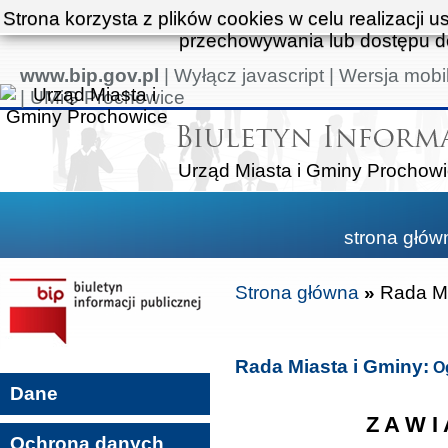
Strona korzysta z plików cookies w celu realizacji u
przechowywania lub dostępu do
www.bip.gov.pl
|
Wyłącz javascript
|
Wersja mobi
|
UMiG Prochowice
Urząd Miasta i Gminy Prochow
strona głów
Strona główna
»
Rada Mi
Rada Miasta i Gminy:
Og
Dane
Z A W I 
Ochrona danych