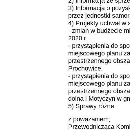
2) Informacja ze spr
3) Informacja o pozy
przez jednostki samo
4) Projekty uchwał w
- zmian w budżecie m
2020 r.
- przystąpienia do sp
miejscowego planu z
przestrzennego obsza
Prochowice,
- przystąpienia do sp
miejscowego planu z
przestrzennego obsz
dolna i Motyczyn w g
5) Sprawy różne.
z poważaniem;
Przewodnicząca Komi